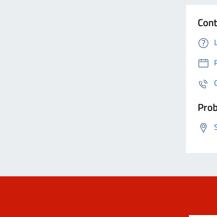
Cont
Prob