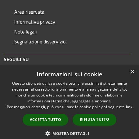
Area riservata
Informativa privacy
Note legali
Segnalazione disservizio
SEGUICI SU
×
Informazioni sui cookie
Facebook
Twitter
Youtube
Instagram
Telegram
Questo sito web utilizza cookie tecnici e assimilati strettamente
necessari al corretto funzionamento e alla navigazione del sito,
nonché un cookie tecnico analitico al solo fine di elaborare
informazioni statistiche, aggregate e anonime.
RSS
Copyright © 2026 • Comune di
Per maggiori dettagli, può consultare la cookie policy al seguente
link
Accessibilità
Bergamo • Powered by
Privacy
Municipium
Accesso
•
RIFIUTA TUTTO
ACCETTA TUTTO
Cookie
redazione
Mappa del sito
MOSTRA DETTAGLI