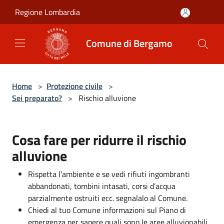
Salta al contenuto principale
Regione Lombardia
Comune di Bergamo
Home
>
Protezione civile
>
Sei preparato?
>
Rischio alluvione
Cosa fare per ridurre il rischio
alluvione
Rispetta l’ambiente e se vedi rifiuti ingombranti
abbandonati, tombini intasati, corsi d’acqua
parzialmente ostruiti ecc. segnalalo al Comune.
Chiedi al tuo Comune informazioni sul Piano di
emergenza per sapere quali sono le aree alluvionabili,