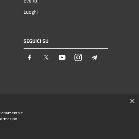
Eventi
Luoghi
SEGUICI SU
Facebook
Twitter
Youtube
Instagram
Telegram
×
nzionamento e
nformazioni