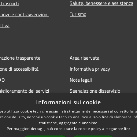
Salute, benessere e assistenza
 trasporti
Turismo
inanze e contravvenzioni
ativa
azione trasparente
Area riservata
one di accessibilità
Informativa privacy
FAQ
Note legali
iglioramento dei servizi
Segnalazione disservizio
ione appuntamento
Informazioni sui cookie
web utilizza cookie tecnici e assimilati strettamente necessari al corretto fu
azione del sito, nonché un cookie tecnico analitico al solo fine di elaborare i
statistiche, aggregate e anonime.
Per maggiori dettagli, può consultare la cookie policy al seguente
link