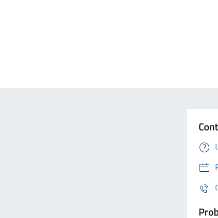
Cont
Prob