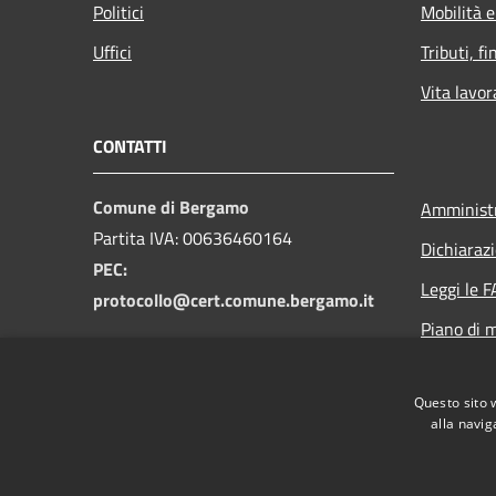
Politici
Mobilità e
Uffici
Tributi, f
Vita lavor
CONTATTI
Comune di Bergamo
Amministr
Partita IVA: 00636460164
Dichiarazi
PEC:
Leggi le 
protocollo@cert.comune.bergamo.it
Piano di m
Prenotaz
Questo sito 
alla navig