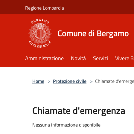
Salta al contenuto principale
Regione Lombardia
Comune di Bergamo
Amministrazione
Novità
Servizi
Vivere 
Home
>
Protezione civile
>
Chiamate d'emerg
Chiamate d'emergenza
Nessuna informazione disponibile