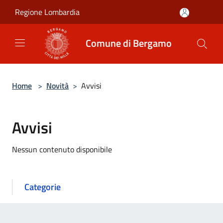
Salta al contenuto principale
Regione Lombardia
Comune di Bergamo
Home
>
Novità
>
Avvisi
Avvisi
Nessun contenuto disponibile
Categorie