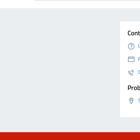
Cont
Prob