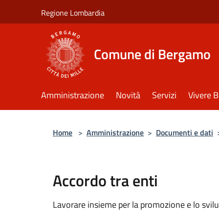
Salta al contenuto principale
Regione Lombardia
Comune di Bergamo
Amministrazione
Novità
Servizi
Vivere 
Home
>
Amministrazione
>
Documenti e dati
Accordo tra enti
Lavorare insieme per la promozione e lo svilu