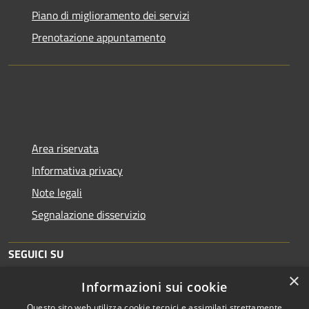
Piano di miglioramento dei servizi
Prenotazione appuntamento
Area riservata
Informativa privacy
Note legali
Segnalazione disservizio
SEGUICI SU
×
Informazioni sui cookie
Facebook
Twitter
Youtube
Instagram
Telegram
Questo sito web utilizza cookie tecnici e assimilati strettamente