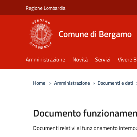
Salta al contenuto principale
Regione Lombardia
Comune di Bergamo
Amministrazione
Novità
Servizi
Vivere 
Home
>
Amministrazione
>
Documenti e dati
Documento funzionament
Documenti relativi al funzionamento interno: 