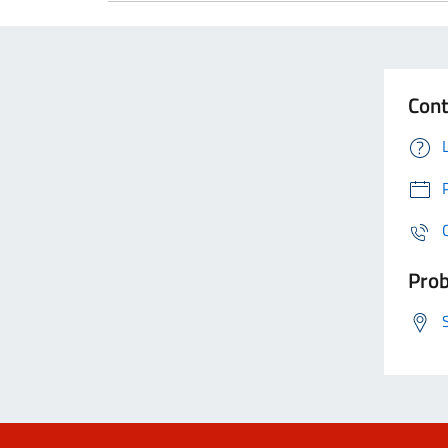
Cont
Prob