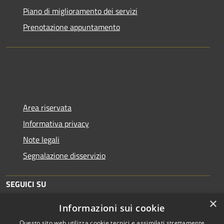
Piano di miglioramento dei servizi
Prenotazione appuntamento
Area riservata
Informativa privacy
Note legali
Segnalazione disservizio
SEGUICI SU
×
Informazioni sui cookie
Facebook
Twitter
Youtube
Instagram
Telegram
Questo sito web utilizza cookie tecnici e assimilati strettamente