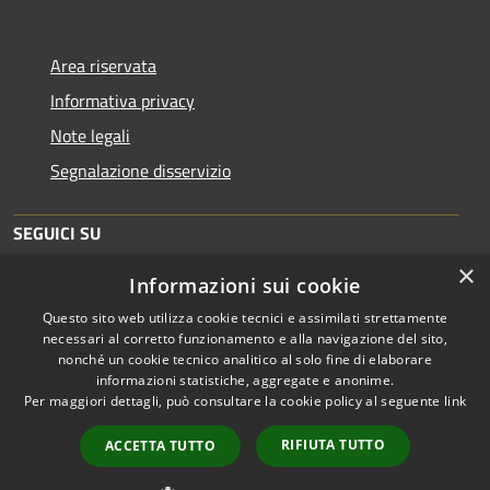
Area riservata
Informativa privacy
Note legali
Segnalazione disservizio
SEGUICI SU
×
Informazioni sui cookie
Facebook
Twitter
Youtube
Instagram
Telegram
Questo sito web utilizza cookie tecnici e assimilati strettamente
necessari al corretto funzionamento e alla navigazione del sito,
nonché un cookie tecnico analitico al solo fine di elaborare
informazioni statistiche, aggregate e anonime.
RSS
Copyright © 2026 • Comune di
Per maggiori dettagli, può consultare la cookie policy al seguente
link
Accessibilità
Bergamo • Powered by
Privacy
Municipium
Accesso
•
RIFIUTA TUTTO
ACCETTA TUTTO
Cookie
redazione