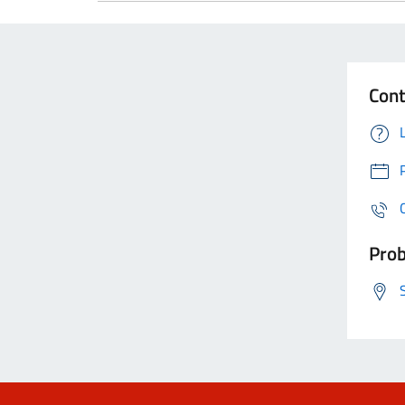
Cont
Prob