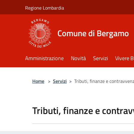
Salta al contenuto principale
Regione Lombardia
Comune di Bergamo
Amministrazione
Novità
Servizi
Vivere 
Home
>
Servizi
>
Tributi, finanze e contravven
Tributi, finanze e contra