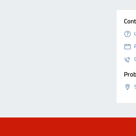
Cont
Prob