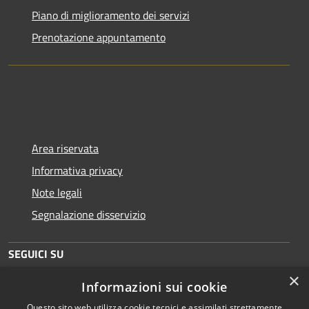
Piano di miglioramento dei servizi
Prenotazione appuntamento
Area riservata
Informativa privacy
Note legali
Segnalazione disservizio
SEGUICI SU
×
Informazioni sui cookie
Facebook
Twitter
Youtube
Instagram
Telegram
Questo sito web utilizza cookie tecnici e assimilati strettamente