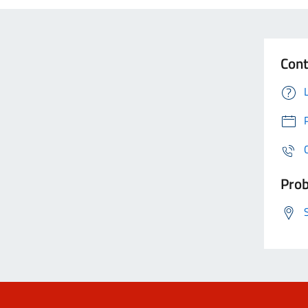
Cont
Prob